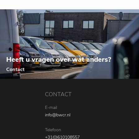
Heeft u vragen over wat anders?
Contact
CONTACT
E-mail
info@bwcr.nl
Telefoon
+31(0)610108557