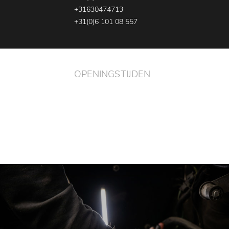
+31630474713
+31(0)6 101 08 557
OPENINGSTIJDEN
ma - vr
08:00 - 17:30
za
08:00 - 13:00