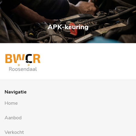
APK-keuring
Navigatie
Home
Aanbod
Verkocht