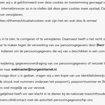
ben wij u al geïnformeerd over deze cookies en toestemming gevraagd vo
nternetbrowser zo in te stellen dat deze geen cookies meer opslaat. Daa
ser verwijderen.
rnetten.nl/themes/situatie/cookies-wat-zijn-het-en-wat-doe-ik-ermee/
n te zien, te corrigeren of te verwijderen. Daarnaast heeft u het rech
aar te maken tegen de verwerking van uw persoonsgegevens door
Bwcr
nt indienen om de persoonsgegevens die wij van u beschikken in een co
 verwijdering, gegevensoverdraging van uw persoonsgegevens of verzoek
en naar
webmaster@morgeninternet.nl
.
 inzage door u is gedaan, vragen wij u een kopie van uw identiteitsbewij
de strook met nummers onderaan het paspoort), paspoortnummer en Bu
o snel mogelijk op uw verzoek.
elijkheid heeft om een klacht in te dienen bij de nationale toezichthoud
gevens.nl/nl/contact-met-de-autoriteit-persoonsgegevens/tip-ons