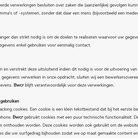
rde verwerkingen besluiten over zaken die (aanzienlijke) gevolgen kun
ma's of -systemen, zonder dat daar een mens (bijvoorbeeld een mede
ger dan strikt nodig is om de doelen te realiseren waarvoor uw gegeve
egevens enkel gebruiken voor eenmalig contact.
en verstrekt deze uitsluitend indien dit nodig is voor de uitvoering v
 uw gegevens verwerken in onze opdracht, sluiten wij een bewerkersover
gevens.
Bwcr
blijft verantwoordelijk voor deze verwerkingen.
j gebruiken
racking cookies. Een cookie is een klein tekstbestand dat bij het eerste
tphone.
Bwcr
gebruikt cookies met een puur technische functionaliteit. 
gen onthouden worden. Deze cookies worden ook gebruikt om de website
ies die uw surfgedrag bijhouden zodat we op maat gemaakte content en