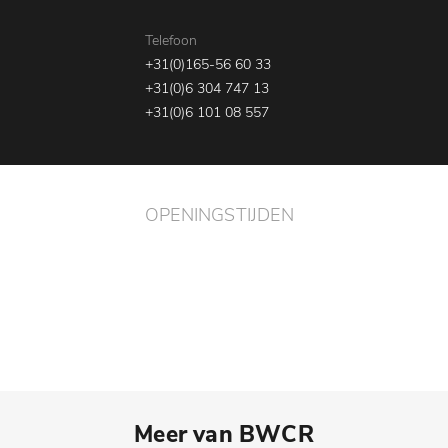
Telefoon
+31(0)165-56 60 33
+31(0)6 304 747 13
+31(0)6 101 08 557
OPENINGSTIJDEN
ma - vr
08:00 - 17:30
za
08:00 - 13:00
Meer van BWCR