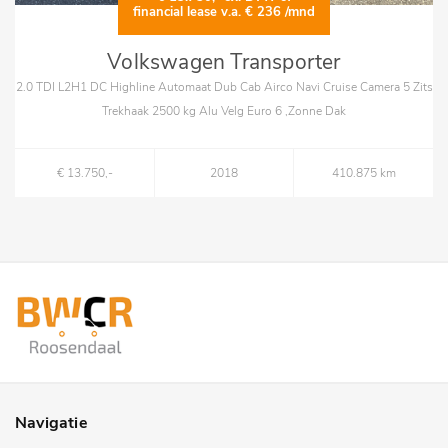
financial lease v.a. € 236 /mnd
Volkswagen Transporter
2.0 TDI L2H1 DC Highline Automaat Dub Cab Airco Navi Cruise Camera 5 Zits
S
Trekhaak 2500 kg Alu Velg Euro 6 ,Zonne Dak
€ 13.750,-
2018
410.875 km
Navigatie