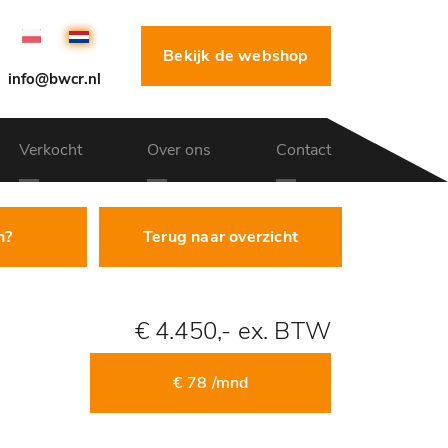
Bekijk de webshop
info@bwcr.nl
Verkocht
Over ons
Contact
n?
Terug naar overzicht
€ 4.450,- ex. BTW
€ 78 /mnd