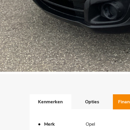
Kenmerken
Opties
Finan
Merk
Opel