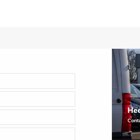
Hee
Cont