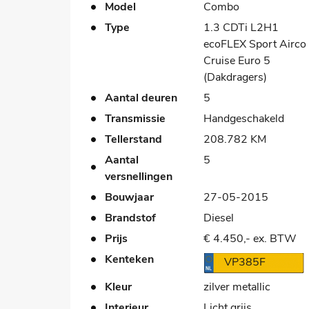
Model
Combo
Type
1.3 CDTi L2H1
ecoFLEX Sport Airco
Cruise Euro 5
(Dakdragers)
Aantal deuren
5
Transmissie
Handgeschakeld
Tellerstand
208.782 KM
Aantal
5
versnellingen
Bouwjaar
27-05-2015
Brandstof
Diesel
Prijs
€ 4.450,- ex. BTW
Kenteken
VP385F
Kleur
zilver metallic
Interieur
Licht grijs