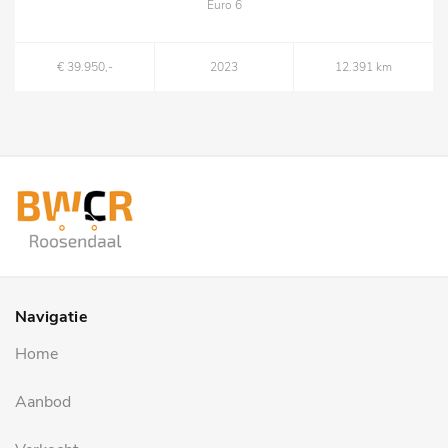
Euro 6
€ 39.950,-
2023
12.391 km
Navigatie
Home
Aanbod