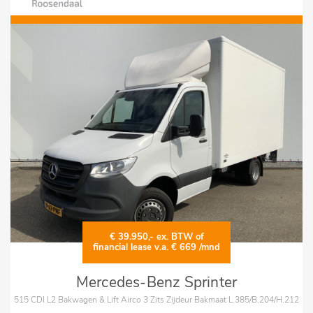
€ 39.950,- ex. BTW of
financial lease v.a. € 669 /mnd
Mercedes-Benz Sprinter
515 CDI L2 Bakwagen & Lift Airco 3 Zits Zijdeur Bakmaat L.385/B.204/H.212