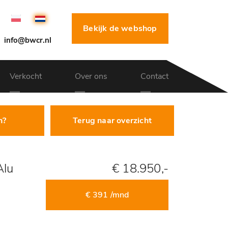
Bekijk de webshop
info@bwcr.nl
Verkocht
Over ons
Contact
n?
Terug naar overzicht
Alu
€ 18.950,-
€ 391 /mnd