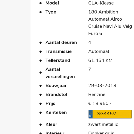
Model
CLA-Klasse
Type
180 Ambition
Automaat Airco
Cruise Navi Alu Velg
Euro 6
Aantal deuren
4
Transmissie
Automaat
Tellerstand
61.454 KM
Aantal
7
versnellingen
Bouwjaar
29-03-2018
Brandstof
Benzine
Prijs
€ 18.950,-
Kenteken
SG445V
Kleur
zwart metallic
Interieur
Donker grijs