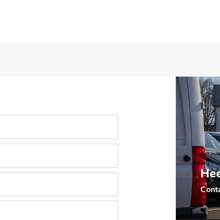
Hee
Cont