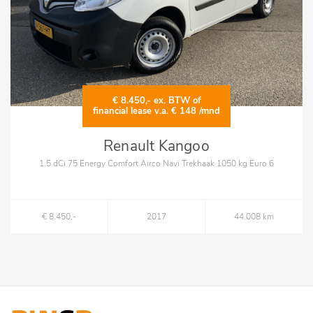
€ 8.450,- ex. BTW of
financial lease v.a. € 148 /mnd
Renault Kangoo
1.5 dCi 75 Energy Comfort Airco Navi Trekhaak 1050 kg Euro 6
€ 8.450,-
2017
44.008 km